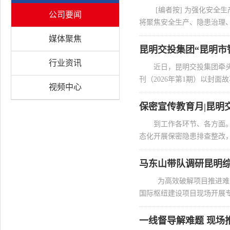
[编者按] 为强化安全
公司要闻
将聚焦安全生产、隐患治理、
媒体聚焦
昆明交投集团“昆明市
行业资讯
近日，昆明交投集团牵
刊（2026年第1期）以封
视频中心
保密宣传教育月|昆明
到工作各环节、各方面
态化开展保密隐患排查整改，
马东山带队调研昆明
为高效破解项目推进难
国际枢纽建设项目现场开展专
一线督导解难题 现场