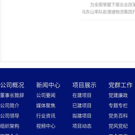
为全面掌握下属企业改
马东山率队赴港通物流集团开
公司概况
新闻中心
项目展示
党群工作
董事长致辞
公司要闻
在建项目
党建廉政
公司简介
媒体聚焦
已建项目
专题专栏
公司领导
行业资讯
拟建项目
党务百科
组织架构
视频中心
项目动态
党风党纪