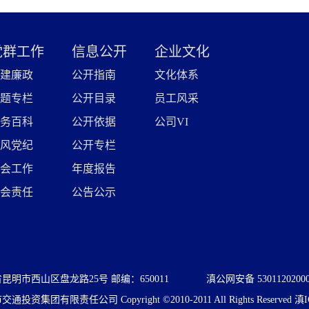
党群工作
信息公开
企业文化
建廉政
公开指南
文化体系
题专栏
公开目录
员工风采
务百科
公开依据
公司VI
风党纪
公开专栏
会工作
年度报告
会责任
公告公示
昆明市西山区盘龙路25号 邮编：650011
滇公网安备 5301120200
资集团有限责任公司 Copyright ©2010-2011 All Rights Reserved 滇I