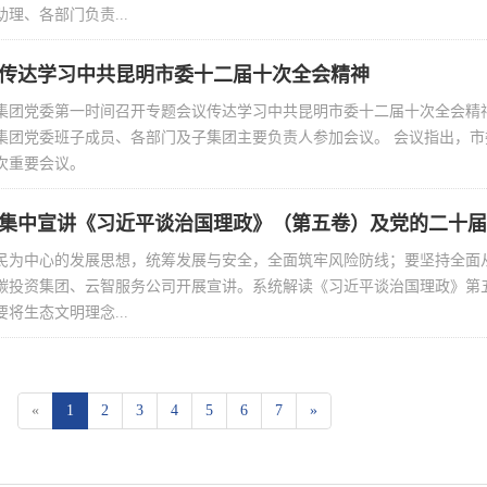
理、各部门负责...
传达学习中共昆明市委十二届十次全会精神
投集团党委第一时间召开专题会议传达学习中共昆明市委十二届十次全会精
集团党委班子成员、各部门及子集团主要负责人参加会议。 会议指出，市委
次重要会议。
集中宣讲《习近平谈治国理政》（第五卷）及党的二十届
民为中心的发展思想，统筹发展与安全，全面筑牢风险防线；要坚持全面
碳投资集团、云智服务公司开展宣讲。系统解读《习近平谈治国理政》第
将生态文明理念...
«
1
2
3
4
5
6
7
»