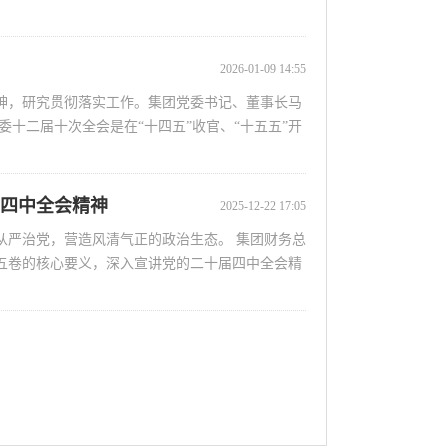
2026-01-09 14:55
神，研究贯彻落实工作。集团党委书记、董事长马
十二届十次全会是在“十四五”收官、“十五五”开
四中全会精神
2025-12-22 17:05
从严治党，营造风清气正的政治生态。 集团财务总
五卷的核心要义，深入宣讲党的二十届四中全会精