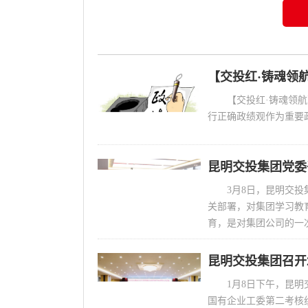
【交投红·铸魂领
【交投红·铸魂领
行正确政绩观作为重要
昆明交投集团党委
3月8日，昆明交
关部署，对集团学习教
育，是对集团公司的一次
昆明交投集团召开2
1月8日下午，昆明
国有企业工委第二考核