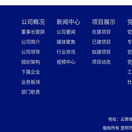
公司概况
新闻中心
项目展示
董事长致辞
公司要闻
在建项目
党
公司简介
媒体聚焦
已建项目
专
公司领导
行业资讯
拟建项目
党
组织架构
视频中心
项目动态
党
下属企业
工
业务板块
社
部门职责
地址：云南省
版权所有 昆明市交通投