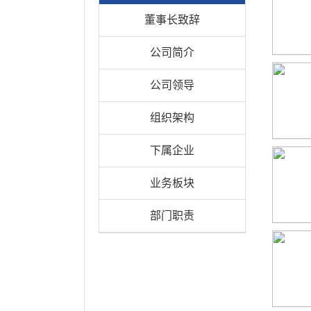
董事长致辞
公司简介
公司领导
组织架构
下属企业
业务板块
部门职责