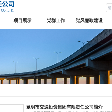
项目展示
党群工作
党风廉政建设
昆明市交通投资集团有限责任公司简介