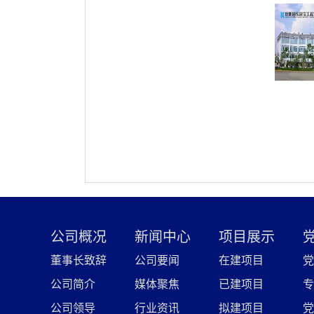
公司概况
新闻中心
项目展示
董事长致辞
公司要闻
在建项目
党
公司简介
媒体聚焦
已建项目
专
公司领导
行业资讯
拟建项目
党