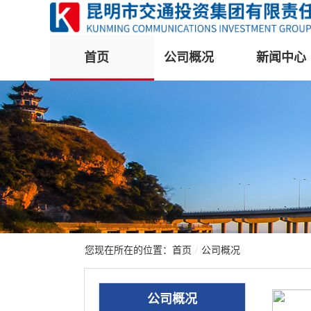
首页
公司概况
新闻中心
您现在所在的位置：
首页
/
公司概况
公司概况