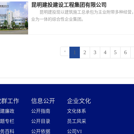
昆明建投建设工程集团有限公司
昆明建投现以建筑施工总承包为主业附带多种经营
业为一体的综合性企业集团。
«
1
2
3
4
5
6
党群工作
信息公开
企业文化
建廉政
公开指南
文化体系
题专栏
公开目录
员工风采
务百科
公开依据
公司VI