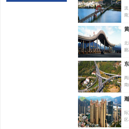
滨
南
北
磨
两
南
际
区