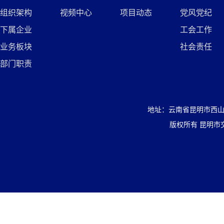
组织架构
视频中心
项目动态
党风党纪
下属企业
工会工作
业务板块
社会责任
部门职责
地址：云南省昆明市西山区盘
版权所有 昆明市交通投资