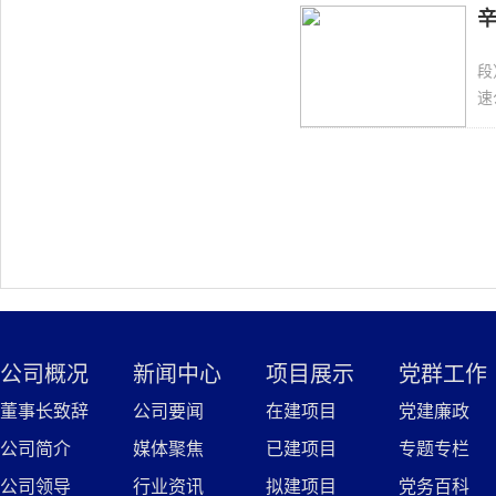
辛
段
速
公司概况
新闻中心
项目展示
党群工作
董事长致辞
公司要闻
在建项目
党建廉政
公司简介
媒体聚焦
已建项目
专题专栏
公司领导
行业资讯
拟建项目
党务百科