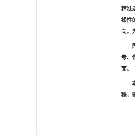
精准
操性
向，
考、
面。
程，