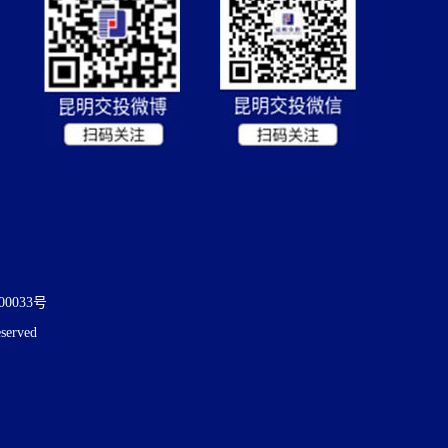
00033号
erved