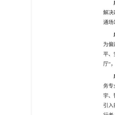
解决
通场
为偏
平、
厅”
务专
宇、
引入