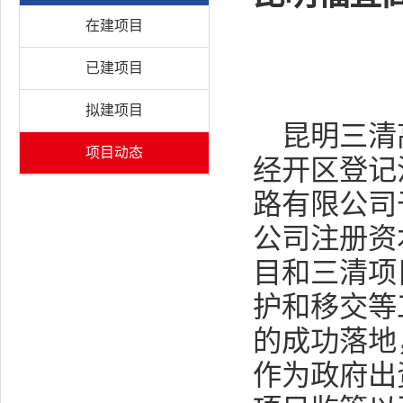
在建项目
已建项目
拟建项目
昆明三清高
项目动态
经开区登记
路有限公司
公司注册资
目和三清项
护和移交等
的成功落地
作为政府出