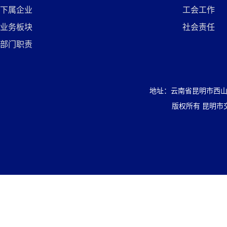
下属企业
工会工作
业务板块
社会责任
部门职责
地址：云南省昆明市西山区盘
版权所有 昆明市交通投资